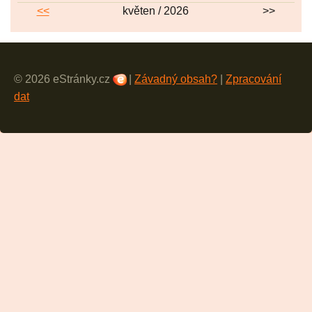
<<
květen / 2026
>>
© 2026 eStránky.cz
|
Závadný obsah?
|
Zpracování
dat